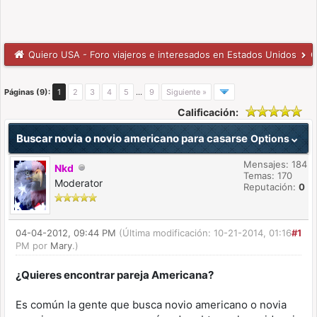
Quiero USA - Foro viajeros e interesados en Estados Unidos
C
Páginas (9):
1
2
3
4
5
…
9
Siguiente »
Calificación:
Buscar novia o novio americano para casarse
Options
Mensajes: 184
Nkd
Temas: 170
Moderator
Reputación:
0
04-04-2012, 09:44 PM
(Última modificación: 10-21-2014, 01:16
#1
PM por
Mary
.)
¿Quieres encontrar pareja Americana?
Es común la gente que busca novio americano o novia