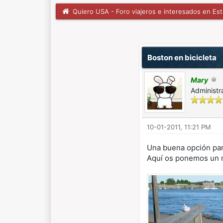
Quiero USA - Foro viajeros e interesados en Es
1 voto(s) - 5 Media
1
2
3
4
5
Boston en bicicleta
Mary
Administr
10-01-2011, 11:21 PM
Una buena opción para
Aquí os ponemos un m