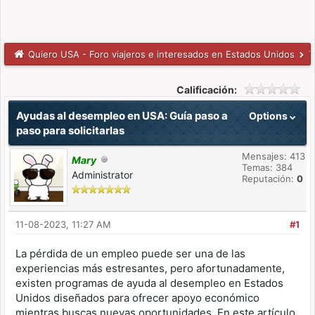
Quiero USA - Foro viajeros e interesados en Estados Unidos
T
Calificación:
Ayudas al desempleo en USA: Guía paso a
Options
paso para solicitarlas
Mensajes: 413
Mary
Temas: 384
Administrator
Reputación:
0
11-08-2023, 11:27 AM
#1
La pérdida de un empleo puede ser una de las
experiencias más estresantes, pero afortunadamente,
existen programas de ayuda al desempleo en Estados
Unidos diseñados para ofrecer apoyo económico
mientras buscas nuevas oportunidades. En este artículo,