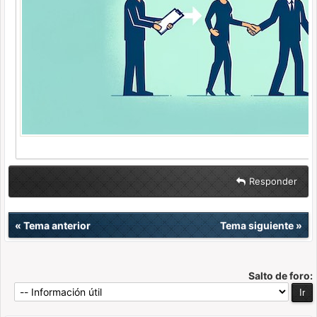
Responder
«
Tema anterior
Tema siguiente
»
Salto de foro: