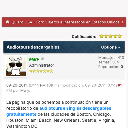
Quiero USA - Foro viajeros e interesados en Estados Unidos
T
Calificación:
Audiotours descargables
Options
Mensajes: 413
Mary
Temas: 384
Administrator
Reputación:
0
09-20-2011, 07:44 PM
(Última modificación: 09-20-2011, 07:49
#1
PM por
Mary
.)
La página que os ponemos a continuación tiene un
recopilatorio de
audiotours en inglés descargables
gratuitamente
de las ciudades de Boston, Chicago,
Houston, Miami Beach, New Orleans, Seattle, Virginia,
Washington DC.