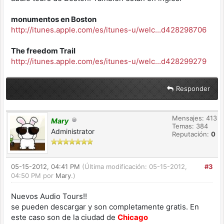
monumentos en Boston
http://itunes.apple.com/es/itunes-u/welc...d428298706
The freedom Trail
http://itunes.apple.com/es/itunes-u/welc...d428299279
Responder
Mensajes: 413
Mary
Temas: 384
Administrator
Reputación:
0
05-15-2012, 04:41 PM
(Última modificación: 05-15-2012,
#3
04:50 PM por
Mary
.)
Nuevos Audio Tours!!
se pueden descargar y son completamente gratis. En
este caso son de la ciudad de
Chicago