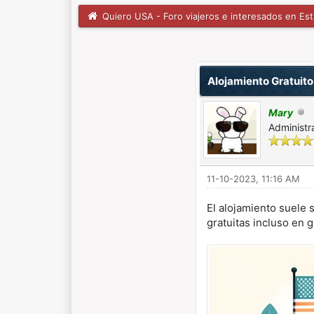
Quiero USA - Foro viajeros e interesados en Es
0 voto(s) - 0 Media
1
2
3
4
5
Alojamiento Gratuit
Mary
Administr
11-10-2023, 11:16 AM
El alojamiento suele 
gratuitas incluso en