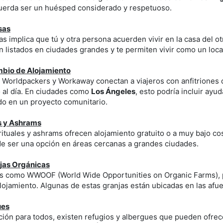
cuerda ser un huésped considerado y respetuoso.
sas
as implica que tú y otra persona acuerden vivir en la casa del 
istados en ciudades grandes y te permiten vivir como un local
mbio de Alojamiento
Worldpackers y Workaway conectan a viajeros con anfitriones 
o al día. En ciudades como
Los Ángeles
, esto podría incluir ayu
do en un proyecto comunitario.
es y Ashrams
ituales y ashrams ofrecen alojamiento gratuito o a muy bajo co
de ser una opción en áreas cercanas a grandes ciudades.
njas Orgánicas
s como WWOOF (World Wide Opportunities on Organic Farms), p
ojamiento. Algunas de estas granjas están ubicadas en las afu
ues
ión para todos, existen refugios y albergues que pueden ofre