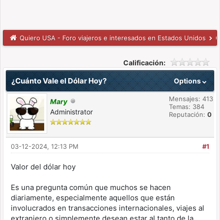
Quiero USA - Foro viajeros e interesados en Estados Unidos
Q
Calificación:
¿Cuánto Vale el Dólar Hoy?
Options
Mensajes: 413
Mary
Temas: 384
Administrator
Reputación:
0
03-12-2024, 12:13 PM
#1
Valor del dólar hoy
Es una pregunta común que muchos se hacen
diariamente, especialmente aquellos que están
involucrados en transacciones internacionales, viajes al
extranjero o simplemente desean estar al tanto de la