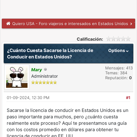
Quiero USA - Foro viajeros e interesados en Estados Unidos
T
Calificación:
¿Cuánto Cuesta Sacarse la Licencia de
Options
Conducir en Estados Unidos?
Mensajes: 413
Mary
Temas: 384
Administrator
Reputación:
0
01-09-2024, 12:30 PM
#1
Sacarse la licencia de conducir en Estados Unidos es un
paso importante para muchos, pero ¿cuánto cuesta
realmente este proceso? Aquí te presentamos una guía
con los costos promedio en dólares para obtener tu
licencia de conducir en EE. UU.