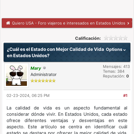
Quiero USA - Foro viajeros e interesados en Estados Unidos
T
Calificación:
¿Cuál es el Estado con Mejor Calidad de Vida
Options
en Estados Unidos?
Mensajes: 413
Mary
Temas: 384
Administrator
Reputación:
0
02-23-2024, 06:25 PM
#1
La calidad de vida es un aspecto fundamental al
considerar dónde vivir. En Estados Unidos, cada estado
ofrece diferentes ventajas y desventajas en este
aspecto. Este artículo se centra en identificar cuál
estado se destaca por ofrecer la mejor calidad de vida,