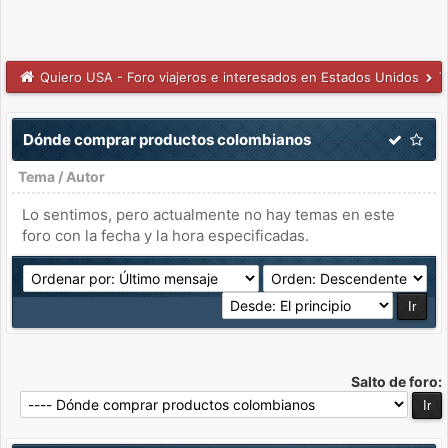
Quiero USA - Foro viajeros e interesados en Estados Unidos
T
Dónde comprar productos colombianos
Tema
/
Autor
Lo sentimos, pero actualmente no hay temas en este
foro con la fecha y la hora especificadas.
Salto de foro: