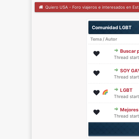
Quiero USA - Foro viajeros e interesados en Es
Comunidad LGBT
Tema
/
Autor
Buscar 
0 voto(s) - Media 0 de 5
1
2
3
4
5
Thread star
SOY GA
0 voto(s) - Media 0 de 5
1
2
3
4
5
Thread star
LGBT
1 voto(s) - Media 1 de 5
1
2
3
4
5
Thread star
Mejores
1 voto(s) - Media 5 de 
1
2
3
4
5
Thread star