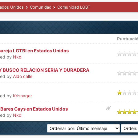
tados Unidos
Comunidad
Comunidad LGBT
Puntuaci
pareja LGTBI en Estados Unidos
ted by
Nkd
Y BUSCO RELACION SERIA Y DURADERA
ted by
Aldo calle
ted by
Krisnager
 Bares Gays en Estados Unidos
5
ted by
Nkd