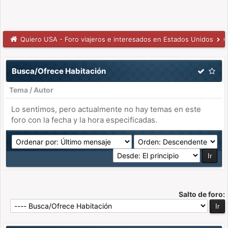
Quiero USA - Foro viajeros e interesados en Estados Unidos
C
Busca/Ofrece Habitación
Tema
/
Autor
Lo sentimos, pero actualmente no hay temas en este
foro con la fecha y la hora especificadas.
Salto de foro: